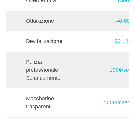
Overdentura
1500€
Otturazione
40-60€
Devitalizazione
80-120€
Pulizia
professionale
100€/sedu
Sbiancamento
Mascherine
100€/masche
trasparenti