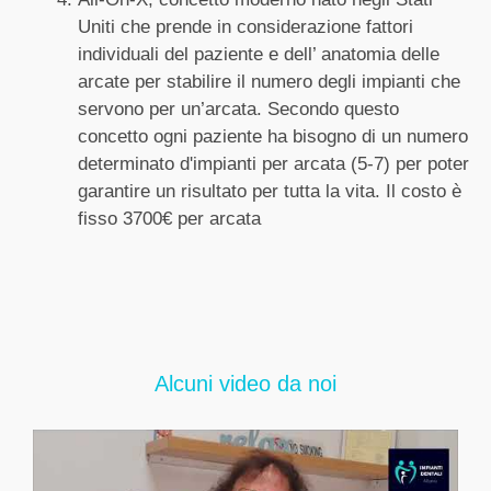
Uniti che prende in considerazione fattori
individuali del paziente e dell’ anatomia delle
arcate per stabilire il numero degli impianti che
servono per un’arcata. Secondo questo
concetto ogni paziente ha bisogno di un numero
determinato d'impianti per arcata (5-7) per poter
garantire un risultato per tutta la vita. Il costo è
fisso 3700€ per arcata
Alcuni video da noi
ZMjRr
Tube Video VVVyLUxtNmk4RzRFYlU1enpaY1hxeVdBLm1COV9lOHd4Wklv
YouTube V